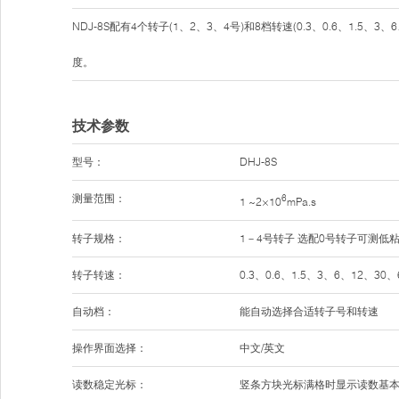
NDJ-8S配有4个转子(1、2、3、4号)和8档转速(0.3、0.6、1.
度。
技术参数
型号：
DHJ-8S
测量范围：
6
1 ~2×10
mPa.s
转子规格：
1－4号转子 选配0号转子可测低粘度至
转子转速：
0.3、0.6、1.5、3、6、12、30、
自动档：
能自动选择合适转子号和转速
操作界面选择：
中文/英文
读数稳定光标：
竖条方块光标满格时显示读数基