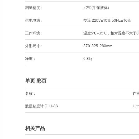
测量精度：
±2%(牛顿液体)
供电电源：
交流 220V±10% 50Hz±10%
工作环境：
温度5℃~35℃，相对湿度不大于8
外形尺寸：
370*325*280mm
净重：
6.8㎏
单页-彩页
名称：
作
数显粘度计
DHJ-8S
Ul
相关产品