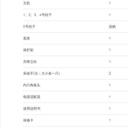
主机
1
1、2、3、4号转子
1
0号转子
选购
底座
1
保护架
1
升降立柱
1
呆扳手(注：大小各一只)
2
内六角板头
1
电源适配器
1
使用说明书
1
保修卡
1