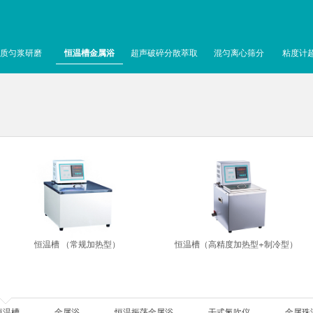
质匀浆研磨
恒温槽金属浴
超声破碎分散萃取
混匀离心筛分
粘度计
恒温槽 （常规加热型）
恒温槽（高精度加热型+制冷型）
恒温槽
金属浴
恒温振荡金属浴
干式氮吹仪
金属珠