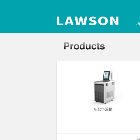
均
你金属浴
新款恒温槽