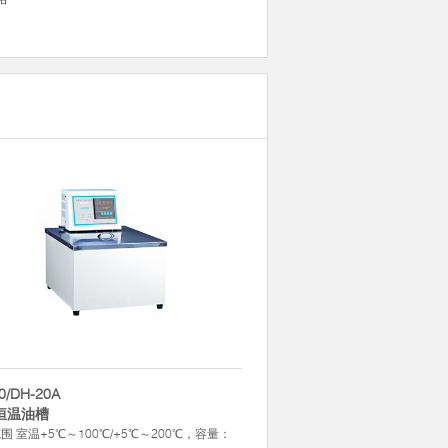
0/DH-20A
恒温油槽
围 室温+5℃～100℃/+5℃～200℃，容量：